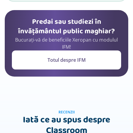
Predai sau studiezi în
învățământul public maghiar?
Bucurați-vă de beneficiile Xeropan cu modulul
IFM!
Totul despre IFM
RECENZII
Iată ce au spus despre
Classroom