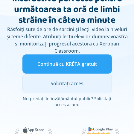
următoarea ta oră de limbi
străine în câteva minute
Răsfoiți sute de ore de sarcini și lecții video la niveluri
și teme diferite. Atribuiți lecții elevilor dumneavoastră
și monitorizați progresul acestora cu Xeropan
Classroom.
Continuă cu KRÉTA gratuit
Solicitați acces
Nu predați în învățământul public? Solicitați
acces acum.
Google Play
App Store