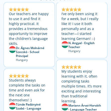
Our teachers are happy
I’ve only been using it
to use it and find it
for a week, but I really
highly practical. It
like it! I use it both
provides a tremendous
personally and as a
opportunity to improve
teacher—I started
the children’s language
learning German! :-)
N. Angyal - English
skills.
Teacher
Dr. Ágnes Molnárné
Hungary
Szecskó - School
Principal
Hungary
My students enjoy
learning with it, often
Students always
completing tasks
complete the tasks on
multiple times. It’s more
time and even ask for
exciting and interesting
the next one
than traditional
themselves! :)
learning.
Tünde Padányiné
Mariann Árvai-Horváth
Szabó - Language
- Language Teacher