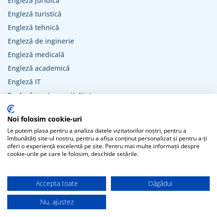
Engleză juridică
Engleză turistică
Engleză tehnică
Engleză de inginerie
Engleză medicală
Engleză academică
Engleză IT
Engleză pentru ospitalitate
Engleză veterinară
Noi folosim cookie-uri
Engleză pentru administrația publică
Le putem plasa pentru a analiza datele vizitatorilor noștri, pentru a
îmbunătăți site-ul nostru, pentru a afișa conținut personalizat și pentru a-ți
oferi o experiență excelentă pe site. Pentru mai multe informații despre
cookie-urile pe care le folosim, deschide setările.
Termeni și Condiții
Politica de confidențialitate
Setări cookie
info.classroom@xeropan.com
Accepta toate
Dăgădui
Nu, ajustez
2026 © Xeropan Kft. | Site oficial | Creat de profesori de limbi străine. 🤗