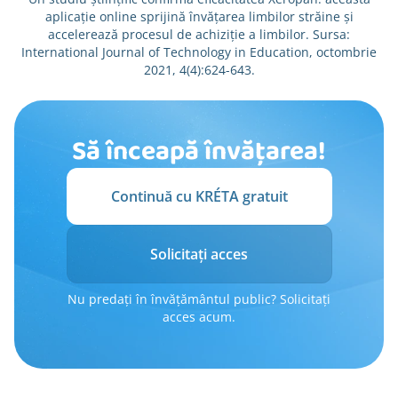
aplicație online sprijină învățarea limbilor străine și
accelerează procesul de achiziție a limbilor. Sursa:
International Journal of Technology in Education, octombrie
2021, 4(4):624-643.
Să înceapă învățarea!
Continuă cu KRÉTA gratuit
Solicitați acces
Nu predați în învățământul public? Solicitați
acces acum.